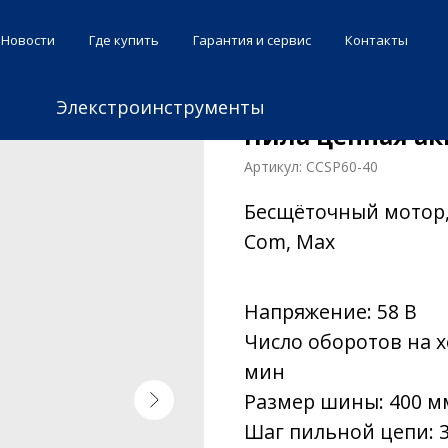
Новости
Где купить
Гарантия и сервис
Контакты
Элекстроинструменты
Пила цепная ак
Артикул:
CCSP60-40
Бесщёточный мотор, 
Com, Max
Напряжение: 58 В
Число оборотов на хо
мин
Размер шины: 400 мм
Шаг пильной цепи: 3